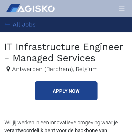
Skip to Content
All Jobs
IT Infrastructure Engineer
- Managed Services
Antwerpen (Berchem)
,
Belgium
APPLY NOW
Wil jij werken in een innovatieve omgeving waar je
v
erantwoordelijk bent voor de backbone van